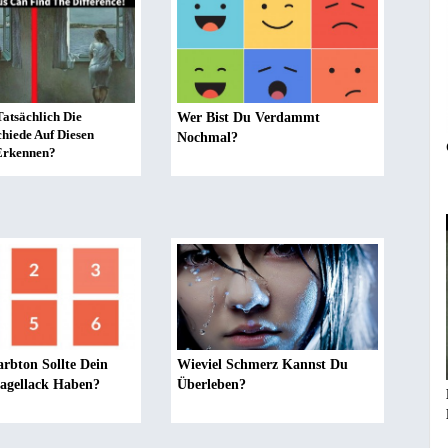
atsächlich Die
Wer Bist Du Verdammt
hiede Auf Diesen
Nochmal?
Erkennen?
rbton Sollte Dein
Wieviel Schmerz Kannst Du
Nagellack Haben?
Überleben?